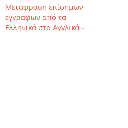
Apr 4, 2017
3 min read
Μετάφραση επίσημων
εγγράφων από τα
Ελληνικά στα Αγγλικά -
διαδικασία
Πριν λίγο καιρό έγραψα αυτό το άρθρο σχετικά
με τη μετάφραση επίσημων εγγράφων από τα
Αγγλικά προς τα Ελληνικά. Στο παρόν άρθρο
αναφέρομαι σ